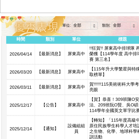
單位:
類別:
時間
類別
單位
標題
!!狂賀!! 屏東高中排球隊
【最新消息】
屏東高中
榮獲【114學年度 高中
2026/04/14
賽 第三名】
【115年升大學繁星與特
【最新消息】
屏東高中
2026/03/20
取榜單】
賀!!!!!!115美術術科大
【最新消息】
屏東高中
2026/03/11
亮眼
【賀】恭喜！309班陳O
【公告】
屏東高中
法、209班阮O賢、吳O碩
2025/12/17
114學年全國英文單字比
【轉知】「115年度高級
設備組組
原住民族學生科學人才培
【通知】
2025/12/14
員
之生物、化學、地球科學
訓活動