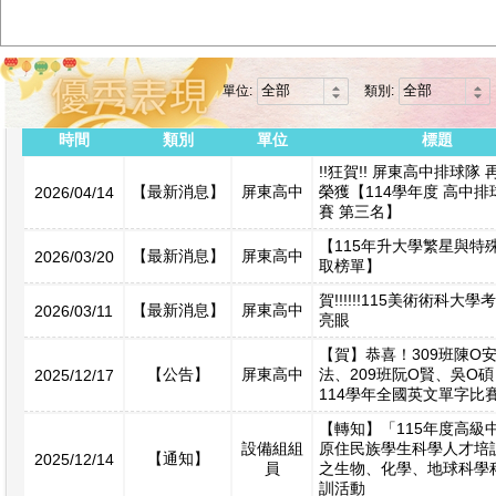
單位:
類別:
時間
類別
單位
標題
!!狂賀!! 屏東高中排球隊
【最新消息】
屏東高中
榮獲【114學年度 高中
2026/04/14
賽 第三名】
【115年升大學繁星與特
【最新消息】
屏東高中
2026/03/20
取榜單】
賀!!!!!!115美術術科大
【最新消息】
屏東高中
2026/03/11
亮眼
【賀】恭喜！309班陳O
【公告】
屏東高中
法、209班阮O賢、吳O碩
2025/12/17
114學年全國英文單字比
【轉知】「115年度高級
設備組組
原住民族學生科學人才培
【通知】
2025/12/14
員
之生物、化學、地球科學
訓活動