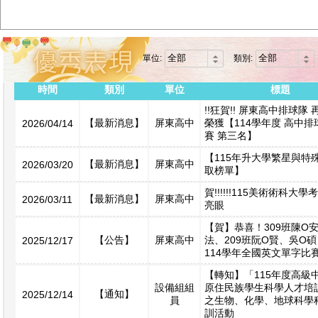
單位:
類別:
時間
類別
單位
標題
!!狂賀!! 屏東高中排球隊
【最新消息】
屏東高中
榮獲【114學年度 高中
2026/04/14
賽 第三名】
【115年升大學繁星與特
【最新消息】
屏東高中
2026/03/20
取榜單】
賀!!!!!!115美術術科大
【最新消息】
屏東高中
2026/03/11
亮眼
【賀】恭喜！309班陳O
【公告】
屏東高中
法、209班阮O賢、吳O碩
2025/12/17
114學年全國英文單字比
【轉知】「115年度高級
設備組組
原住民族學生科學人才培
【通知】
2025/12/14
員
之生物、化學、地球科學
訓活動