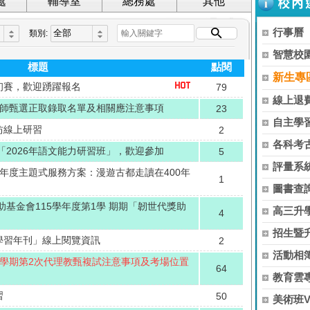
處
輔導室
總務處
其他
行事曆
類別:
智慧校
標題
點閱
新生專
初賽，歡迎踴躍報名
79
線上退
教師甄選正取錄取名單及相關應注意事項
23
自主學
坊線上研習
2
各科考
2026年語文能力研習班」，歡迎參加
5
評量系
年度主題式服務方案：漫遊古都走讀在400年
1
圖書查
基金會115學年度第1學 期期「韌世代獎助
高三升
4
招生暨
學習年刊」線上閱覽資訊
2
活動相簿
1學期第2次代理教甄複試注意事項及考場位置
64
教育雲
習
50
美術班