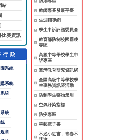
防溺專區
網站
教師專業發展平臺
園
生涯輔導網
冊
學生申訴評議委員會
外比賽資訊
教育部防制校園霸凌
專區
高級中等學校學生申
訴專區
校園系統
臺灣教育研究資訊網
全國高級中等學校學
請購系統
生事務資訊暨活動
詢系統
防制學生藥物濫用
約
空氣汙染指標
修系統
防疫專區
系統
華藝電子書
務規章
不迷小紅書，青春不
迷途