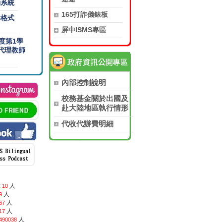
勤系統
165打詐儀錶板
件格式
屏中ISMS專區
年度第1學
代理教師
內部控制說明
校務基金關於出國及
赴大陸地區執行情形
代收代辦費明細
:
人
10
人
9
人
67
人
17
人
490038