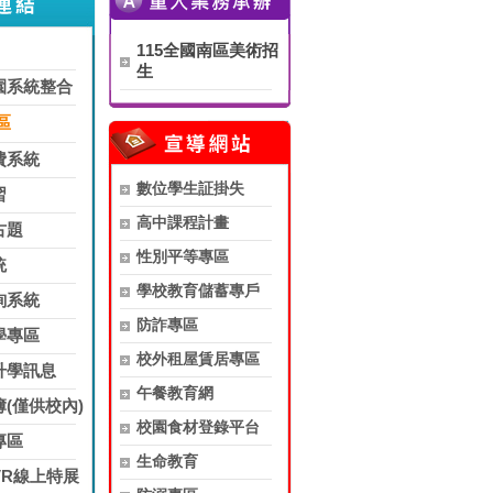
115全國南區美術招
生
園系統整合
區
費系統
數位學生証掛失
習
高中課程計畫
古題
性別平等專區
統
學校教育儲蓄專戶
詢系統
防詐專區
學專區
校外租屋賃居專區
升學訊息
午餐教育網
(僅供校內)
校園食材登錄平台
專區
生命教育
VR線上特展