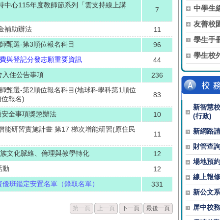
持中心115年度教師節系列「雲支持線上講
中學生
7
友善校
金補助辦法
11
學生手
教師甄選-第3順位報名科目
96
學生校
記費與登記分發志願重要資訊
44
舍入住公告事項
236
教師甄選-第2順位報名科目(地球科學科第1順位
83
位報名)
新智慧
通安全事項獎懲辦法
10
(行政)
能研習實施計畫 第17 梯次增能研習(原住民
新網路
11
財管查
民族文化脈絡、倫理與教學轉化
12
場地預
活動
12
線上報
理資優班鑑定安置名單（錄取名單）
331
新公文
屏中校
第一頁
上一頁
下一頁
最後一頁