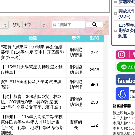
雲端差
開放文
(ODF)
類別:
115學
期第2次
甄選
標題
發佈
點閱
!!狂賀!! 屏東高中排球隊 再創佳績
網站協
榮獲【114學年度 高中排球乙級聯
272
助管理
賽 第三名】
【115年升大學繁星與特殊選才錄
網站協
2968
取榜單】
助管理
賀!!!!!!115美術術科大學考試成績
網站協
460
亮眼
助管理
【賀】恭喜！309班陳O安、林O
網站協
法、209班阮O賢、吳O碩 榮獲
238
助管理
114學年全國英文單字比賽佳績！
線上即時人數
【轉知】「115年度高級中等學校
今日人數:
199
原住民族學生科學人才培訓計畫」
實研組
本周人數:
135
122
之生物、化學、地球科學科寒假培
長
本月人數:
158
訓活動
總瀏覽人數:
3