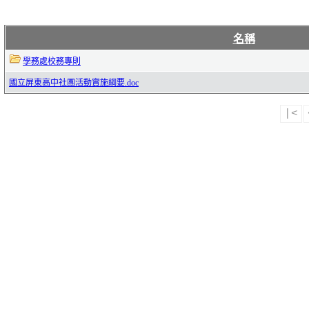
名稱
學務處校務專則
國立屏東高中社團活動實施綱要.doc
|<