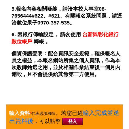
5.報名內容相關疑義，請洽本校人事室08-
7656444#622、#621、有關報名系統問題，請逕
洽數位果子0970-357-535。
6. 因銀行傳輸設定， 請勿使用
台新與彰化銀行
數位帳戶
轉帳 。
個資保護聲明：配合資訊安全規範，確保報名人
員之權益，本報名網站所集之個人資訊，作為本
次教師甄選之用，並於相關作業結束後一個月內
銷毀，且不會提供給其餘第三方使用。
輸入完成並送
若您已經
輸入資料
*
代表必填欄位。
出資料後
，可以點擊
登入