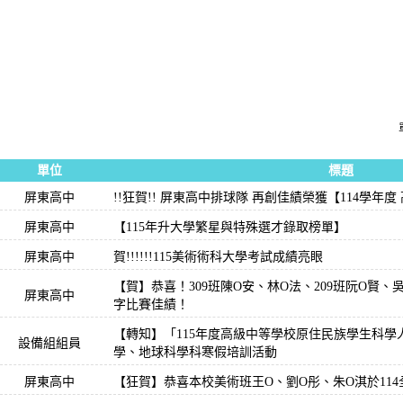
單位
標題
屏東高中
!!狂賀!! 屏東高中排球隊 再創佳績榮獲【114學年
屏東高中
【115年升大學繁星與特殊選才錄取榜單】
屏東高中
賀!!!!!!115美術術科大學考試成績亮眼
【賀】恭喜！309班陳O安、林O法、209班阮O賢、吳
屏東高中
字比賽佳績！
【轉知】「115年度高級中等學校原住民族學生科學
設備組組員
學、地球科學科寒假培訓活動
屏東高中
【狂賀】恭喜本校美術班王O、劉O彤、朱O淇於11