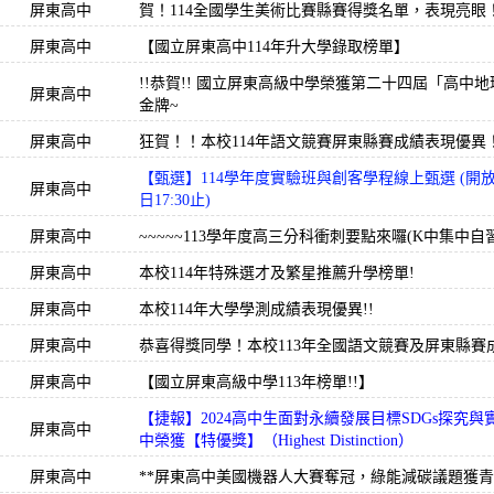
屏東高中
賀！114全國學生美術比賽縣賽得獎名單，表現亮眼
屏東高中
【國立屏東高中114年升大學錄取榜單】
!!恭賀!! 國立屏東高級中學榮獲第二十四屆「高中
屏東高中
金牌~
屏東高中
狂賀！！本校114年語文競賽屏東縣賽成績表現優異
【甄選】114學年度實驗班與創客學程線上甄選 (開放時間
屏東高中
日17:30止)
屏東高中
~~~~~113學年度高三分科衝刺要點來囉(K中集中自習!!
屏東高中
本校114年特殊選才及繁星推薦升學榜單!
屏東高中
本校114年大學學測成績表現優異!!
屏東高中
恭喜得獎同學！本校113年全國語文競賽及屏東縣賽
屏東高中
【國立屏東高級中學113年榜單!!】
【捷報】2024高中生面對永續發展目標SDGs探究與
屏東高中
中榮獲【特優獎】（Highest Distinction）
屏東高中
**屏東高中美國機器人大賽奪冠，綠能減碳議題獲青睞