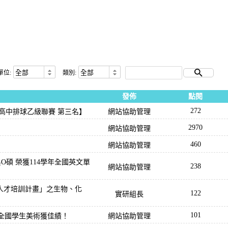
單位:
類別:
發佈
點閱
272
度 高中排球乙級聯賽 第三名】
網站協助管理
2970
網站協助管理
460
網站協助管理
O碩 榮獲114學年全國英文單
238
網站協助管理
人才培訓計畫」之生物、化
122
實研組長
101
4全國學生美術獲佳績！
網站協助管理