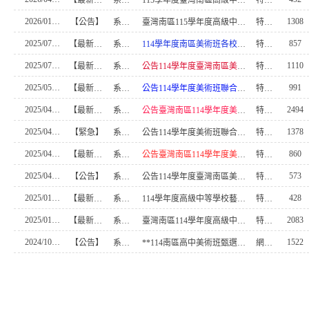
2026/01/02
1308
【公告】
系統管理
臺灣南區115學年度高級中等學校美術班特色招生甄選入學聯合簡章彙編
特教組長
2025/07/11
857
【最新消息】
系統管理
114學年度南區美術班各校均無辧理續招意願
特教組長
2025/07/08
1110
【最新消息】
系統管理
公告114學年度臺灣南區美術班特色招生甄選入學聯合分發榜單
特教組長
2025/05/12
991
【最新消息】
系統管理
公告114學年度美術班聯合術科測驗各科原始總分組距表
特教組長
2025/04/19
2494
【最新消息】
系統管理
公告臺灣南區114學年度美術班聯合術科測驗各科試題
特教組長
2025/04/18
1378
【緊急】
系統管理
公告114學年度美術班聯合分發實際招生人數表
特教組長
2025/04/18
860
【最新消息】
系統管理
公告臺灣南區114學年度美術班聯合術科測驗試場配置圖和淮考證號碼與試場對照表
特教組長
2025/04/08
573
【公告】
系統管理
公告114學年度臺灣南區美術藝術才能資賦優異學生以競賽入學錄取名單
特教組長
2025/01/09
428
【最新消息】
系統管理
114學年度高級中等學校藝術才能班特色招生甄選入學國中端簡章說明會簡報資料114.01.08
特教組長
2025/01/03
2083
【最新消息】
系統管理
臺灣南區114學年度高級中等學校美術班特色招生甄選入學聯合簡章彙編
特教組長
2024/10/15
1522
【公告】
系統管理
**114南區高中美術班甄選入學特色招生網頁建置完成**
網站協助管理