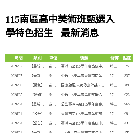
115南區高中美術班甄選入
學特色招生 - 最新消息
時間
類別
單位
標題
發佈
點閱
2026/07/10
75
【最新消息】
系統管理
臺灣南區115學年度高級中等學校美術班特色招生甄選入學預計辦理續招事宜
特教組長
2026/07/07
337
【最新消息】
系統管理
公告115學年度臺灣南區美術班特色招生甄選入學聯合分發榜單
特教組長
2026/06/26
89
【緊急】
系統管理
因應颱風/天災停班停課，115學年度南區美術班分發志願表郵寄繳件順延至 115年6月29日（星期一）截止
特教組長
2026/05/05
623
【通知】
系統管理
公告115學年度美術班聯合術科測驗各科原始總分組距表
特教組長
2026/04/18
965
【最新消息】
系統管理
公告臺灣南區115學年度高級中等學校美術班特色招生甄選入學聯合術科測驗各科試題 如附件,請自行下載~
特教組長
2026/04/17
691
【公告】
系統管理
臺灣南區115學年度美術班特色招生甄選入學聯合術科測驗委員會公告
特教組長
2026/04/17
431
【公告】
系統管理
臺灣南區115學年度高級中等學校美術班特色招生甄選入學聯合分發實際招生人數表
特教組長
2026/04/07
452
【最新消息】
系統管理
115學年度臺灣南區高級中等學校美術類別藝術才能資賦優異學生以競賽入學錄取公告
特教組長