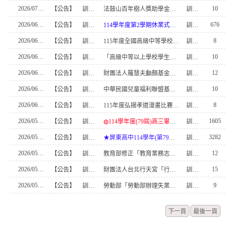
2026/07/07
10
【公告】
訓育組
法鼓山百年樹人獎助學金「家庭遭逢重大變故或就學有困難者」之在校學生
訓育組員
2026/06/25
676
【公告】
訓育組
114學年度第2學期休業式流程公告更新(2026.06.25修正版)
訓育組長
2026/06/22
8
【公告】
訓育組
115年度全國高級中等學校廉潔教育研習營「專業倫理，誠信領航」研習，意者請洽訓育組報名
訓育組員
2026/06/18
10
【公告】
訓育組
「高級中等以上學校學生就學貸款辦法」部分條文修正
訓育組員
2026/06/15
12
【公告】
訓育組
財團法人羅慧夫顱顏基金會辦理「115年得福獎助學 金申請辦法」
訓育組員
2026/06/08
10
【公告】
訓育組
中華民國兒童福利聯盟基金會辦理「少於18，我有話說」(實體場)兒少表意活動，歡迎參加。
訓育組員
2026/06/05
8
【公告】
訓育組
115年度弘揚孝道漫畫比賽、徵文比賽
訓育組員
2026/05/26
1605
【公告】
訓育組
◍114學年度(79屆)高三畢業典禮受獎名單◍(0528更新)
訓育組長
2026/05/23
3282
【公告】
訓育組
★屏東高中114學年(第79屆)畢業典禮《欸!聽! It's our Eighteen!》相關資訊★ (已新增流程~)
訓育組長
2026/05/21
12
【公告】
訓育組
教育部修正「教育業務志願服務獎勵辦法」
訓育組員
2026/05/21
15
【公告】
訓育組
財團法人台北行天宮「行天宮醫學系學生助學金」申 請相關資料
訓育組員
2026/05/21
9
【公告】
訓育組
勞動部「勞動部辦理失業勞工子女就學補助實施要 點」，名稱修正為「勞動部辦理失業勞工在學子女生活扶 助金實施要點」並修正內容
訓育組員
下一頁
最後一頁