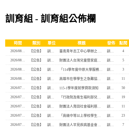
訓育組 - 訓育組公佈欄
時間
類別
單位
標題
發佈
點閱
2026/08/07
4
【公告】
訓育組
臺南青年志工中心舉辦之 「年度主題式服務方案：漫遊古都走讀在400年後」服務 及相關培訓
訓育組員
2026/08/07
5
【公告】
訓育組
財團法人台灣兒童暨家庭扶助基金會115學年度第1學 期期「韌世代獎助學金」申請
訓育組員
2026/08/07
3
【公告】
訓育組
「114學年度中原大學服務學習年刊」線上閱覽資訊
訓育組員
2026/08/05
11
【公告】
訓育組
高雄市在學學生之急難協助金補助辦法
訓育組員
2026/07/22
50
【公告】
訓育組
115-1學年度就學貸款須知
訓育組員
2026/07/17
19
【公告】
訓育組
「行政院及衛生福利部兒童及少年福利與權益事務 相關小組兒少代表」遴選 (115/ 7/ 24報名止)
訓育組員
2026/07/17
11
【公告】
訓育組
財團法人育田社會福利慈善基金會「2026癌友家庭子 女─育秧獎學金」申請
訓育組員
2026/07/17
23
【公告】
訓育組
「高級中等以上學校學生就學貸款作業要點」第12點、第 17點、第18點，業經教育部於中華民國115年7月1日以臺 教高（四）字第1152201874A號令修正發布
訓育組員
2026/07/07
7
【公告】
訓育組
財團法人罕見疾病基金會「2026罕見疾病獎助學金」 申請
訓育組員