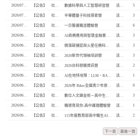
2026/07/08
5
【公告】
社團活動組
數據科學與人工智慧研習營
活動組長
2026/07/08
3
【公告】
社團活動組
半導體量子科技探索營
活動組長
2026/07/02
6
【公告】
社團活動組
一日醫護職涯體驗營
活動組長
2026/06/22
3
【公告】
社團活動組
AI商務應用與智慧金融實務營
活動組長
2026/06/22
3
【公告】
社團活動組
微藻碳捕捉與火星任務科學營
活動組長
2026/06/22
3
【公告】
社團活動組
2026新世代領袖培訓營
活動組長
2026/06/22
2
【公告】
社團活動組
2026台科戀鏈資訊營
活動組長
2026/06/22
1
【公告】
社團活動組
AI在地特攻隊：LLM、RAG 與 AI Coding 實戰營
活動組長
2026/06/22
0
【公告】
社團活動組
2026年 Rikec全國青少年原住民族法律營
活動組長
2026/06/22
3
【公告】
社團活動組
數位人文鍊金術－高中生體驗營
活動組長
2026/06/18
1
【公告】
社團活動組
職德育見你-高中護理體驗營
活動組長
2026/06/18
2
【公告】
社團活動組
115年度教育部高中職生AI永續新世代創造營
活動組長
下一頁
最後一頁