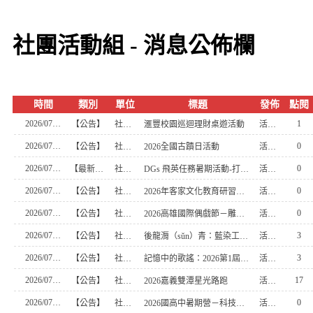
社團活動組 - 消息公佈欄
時間
類別
單位
標題
發佈
點閱
2026/07/27
1
【公告】
社團活動組
滙豐校園巡迴理財桌遊活動
活動組長
2026/07/27
0
【公告】
社團活動組
2026全國古蹟日活動
活動組長
2026/07/27
0
【最新消息】
社團活動組
DGs 飛英任務暑期活動-打造永續城市藍圖
活動組長
2026/07/27
0
【公告】
社團活動組
2026年客家文化教育研習營隊
活動組長
2026/07/27
0
【公告】
社團活動組
2026高雄國際偶戲節－雕光見影全國皮影戲及創意影戲創作比賽暨表演比賽
活動組長
2026/07/08
3
【公告】
社團活動組
後龍漘（sǔn）青：藍染工藝與客家話語的當代轉譯
活動組長
2026/07/08
3
【公告】
社團活動組
記憶中的歌謠：2026第1屆台語老歌新聲盃大賽
活動組長
2026/07/08
17
【公告】
社團活動組
2026嘉義雙潭星光路跑
活動組長
2026/07/08
0
【公告】
社團活動組
2026國高中暑期營－科技鑑識偵查實戰營
活動組長