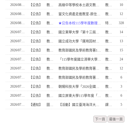
2026/08/03
10
【公告】
教務處
高級中等學校本土語文教師增能研習實施計畫 第17 梯次增能研習(原住民族語文)
教學組員二
2026/08/03
12
【公告】
教務處
當文化資產走進教室-原住民族文化脈絡、倫理與教學轉化
教學組員二
2026/08/03
328
【公告】
教務處
★公告本校115學年度數理資優班鑑定安置名單（錄取名單）
特教組長
2026/07/31
14
【公告】
教務處
國立東華大學「第十三屆楊牧文學獎」徵文簡章
教學組員一
2026/07/31
13
【公告】
教務處
國立成功大學「運用因材網生物學習不迷路！數位課程有效學習」線上講座
教學組員一
2026/07/31
15
【公告】
教務處
教育部國民及學前教育署116年度高級中等學校教學卓越獎初選實施計畫
教學組員一
2026/07/30
24
【公告】
教務處
「115學年度國立清華大學高中學生科學研究人才培育計畫化學組招生考試」
教學組員一
2026/07/30
12
【公告】
教務處
教育部國民及學前教育署「115年高級中等學校補強課程模組徵選」
教學組員一
2026/07/30
6
【公告】
教務處
教育部國民及學前教育署「高級中等學校教師本土語文認證培訓實施計畫─第二十二梯次本土語文認證輔導班」
教學組員一
2026/07/30
3
【公告】
教務處
朝陽科技大學「2026全國幼老共學教案設計暨教學成果競賽」
教學組員一
2026/07/30
6
【公告】
教務處
國立屏東大學115學年度「客語教學人員培訓、增能及回流研習」
教學組員一
2026/07/30
5
【通知】
圖書館
【活動】國立臺灣海洋大學舉辦「跨海共學：臺日地方創生SIG跨校國際論壇」，歡迎師生參加
課務組幹事
下一頁
最後一頁