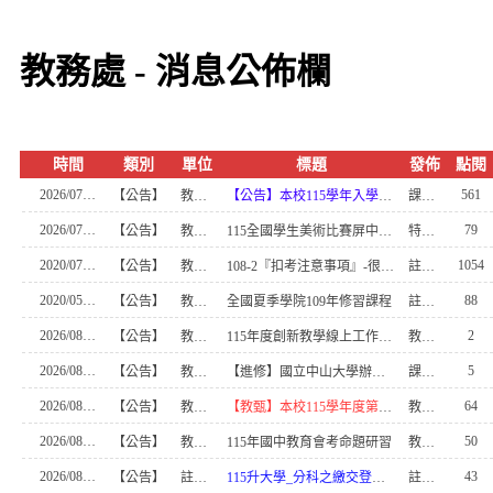
教務處 - 消息公佈欄
時間
類別
單位
標題
發佈
點閱
2026/07/30
561
【公告】
教務處
【公告】本校115學年入學實驗班甄選及創客學程錄取名單 (0803更新)
課務組長
2026/07/27
79
【公告】
教務處
115全國學生美術比賽屏中初賽，歡迎踴躍報名
特教組長
2020/07/06
1054
【公告】
教務處
108-2『扣考注意事項』-很重要，一定要看!
註冊組員二
2020/05/15
88
【公告】
教務處
全國夏季學院109年修習課程
註冊組員二
2026/08/07
2
【公告】
教務處
115年度創新教學線上工作坊線上研習
教學組員二
2026/08/07
5
【公告】
教務處
【進修】國立中山大學辦理「2026年語文能力研習班」，歡迎參加
課務組幹事
2026/08/05
64
【公告】
教學組
【教甄】本校115學年度第1學期第2次代理教甄複試注意事項及考場位置圖
教學組長
2026/08/05
50
【公告】
教務處
115年國中教育會考命題研習
教學組員二
2026/08/04
43
【公告】
註冊組
115升大學_分科之繳交登記費與登記分發志願重要資訊
註冊組長