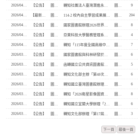
2026/04/14
9
【公告】
圖書館
轉知社團法人臺灣潛進永續教育協會辦理辦理【2026 陪你完成永續專題小論文！】
圖書館組員
2026/04/13
204
【最新消息】
圖書館
114-2 校內自主學習成果展開始徵稿啦!
圖書館主任
2026/04/02
8
【公告】
圖書館
國家圖書館辦理2026世界閱讀日主題活動「我的經典繪本由我展演」行動故事盒創作活動
圖書館組員
2026/04/02
4
【公告】
圖書館
亞東科技大學醫務管理系訂於民國115年5月9日（星期六）舉辦「2026全國高級中等學校小論文海報發表競賽」
圖書館組員
2026/04/01
7
【公告】
圖書館
轉知「115年度全國高級中等學校績優圖書館及推動閱讀優秀教師評選實施計畫」
圖書館組員
2026/03/30
6
【公告】
圖書館
國家圖書館與科林研發於本(115)年4月11日共同主辦2026年春季閱讀系列講座
圖書館組員
2026/03/13
5
【公告】
圖書館
函轉國立公共資訊圖書館提供教育雲電子書服務平臺全新推出「AI找書」服務案
圖書館組員
2026/03/12
6
【公告】
圖書館
轉知文化部主辦「第48次中小學生讀物選介」活動報名訊息
圖書館組員
2026/03/12
6
【公告】
圖書館
轉知國立臺灣圖書館辦理「臺灣歷史現場踏查」南區場次相關訊息
圖書館組員
2026/03/09
8
【公告】
圖書館
轉知「2026衛星影像圖資應用小論文競賽辦法」乙份
圖書館組員
2026/03/09
6
【公告】
圖書館
轉知國立宜蘭大學辦理「2026人工智慧與現代管理理論與實務研討會」之「潛力新秀場次（Rising ScholarsSession）」論文發表活動
圖書館組員
2026/03/06
3
【公告】
圖書館
轉知文化部辦理「第17屆金漫獎」
圖書館組員
下一頁
最後一頁