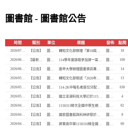
圖書館 - 圖書館公告
時間
類別
單位
標題
發佈
點閱
2026/07/15
18
【公告】
圖書館
轉知文化部辦理「第18屆文馨獎」案，受理徵件時間自即日起起至115年8月14日（星期五）
圖書館組員
2026/06/03
109
【最新消息】
圖書館
114學年度錄取參加屏一區自主學習簡報發表競賽名單
圖書館主任
2026/06/03
14
【公告】
圖書館
逢甲大學辦理圖書資訊專業學分班（第21期）
圖書館組員
2026/05/29
13
【公告】
圖書館
轉知文化部檢送「2026年臺灣國際兒童及青少年嘉年華學校及團體參訪暨偏鄉學生參觀書展補助計畫」
圖書館組員
2026/05/19
630
【公告】
圖書館
114-2K中報名者座位分配及行事曆1150519更新
圖書館主任
2026/05/18
4
【公告】
圖書館
國立澎湖科技大學訂於115年6月12日(五)辦理「智慧島嶼AI創新應用論壇2026」
圖書館組員
2026/04/27
82
【公告】
圖書館
1150313梯次全國中學生網站小論文寫作比賽得獎名單
圖書館組員
2026/04/27
8
【公告】
圖書館
國家圖書館與科林研發於本（115）年5月30日至7月25日期間，共同主辦2026年夏季閱讀系列講座
圖書館組員
2026/04/15
69
【公告】
圖書館
屏東高中第1150310梯全國中學生網站心得寫作比賽得獎名單
圖書館組員