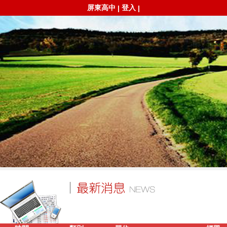
屏東高中
登入
|
|