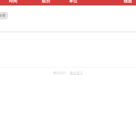
時間
類別
單位
標題
全部
網頁設計：
數位果子