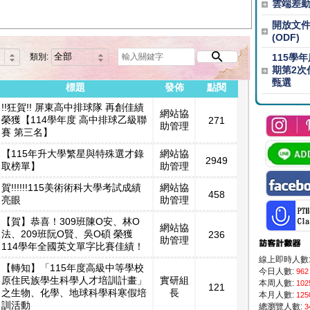
雲端差
開放文
(ODF)
類別:
115學
期第2次
甄選
標題
發佈
點閱
!!狂賀!! 屏東高中排球隊 再創佳績
網站協
榮獲【114學年度 高中排球乙級聯
271
助管理
賽 第三名】
【115年升大學繁星與特殊選才錄
網站協
2949
取榜單】
助管理
賀!!!!!!115美術術科大學考試成績
網站協
458
亮眼
助管理
【賀】恭喜！309班陳O安、林O
網站協
法、209班阮O賢、吳O碩 榮獲
236
助管理
114學年全國英文單字比賽佳績！
線上即時人數
【轉知】「115年度高級中等學校
今日人數:
962
原住民族學生科學人才培訓計畫」
實研組
本周人數:
102
121
之生物、化學、地球科學科寒假培
長
本月人數:
125
訓活動
總瀏覽人數:
3