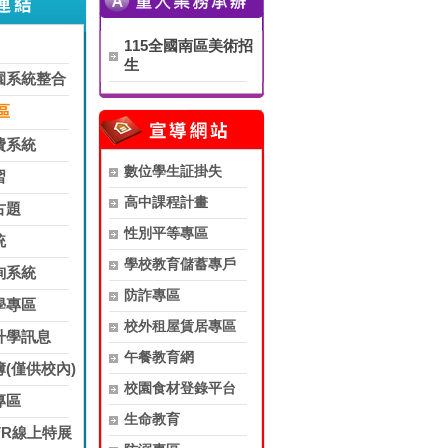
115全國南區美術招
生
園系統整合
區
費系統
數位學生証掛失
習
高中課程計畫
古題
性別平等專區
統
學校教育儲蓄專戶
詢系統
防詐專區
學專區
校外租屋賃居專區
升學訊息
午餐教育網
(僅供校內)
校園食材登錄平台
專區
生命教育
VR線上特展