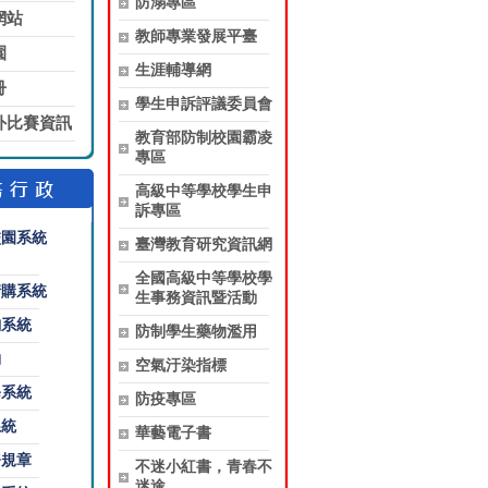
防溺專區
網站
教師專業發展平臺
園
生涯輔導網
冊
學生申訴評議委員會
外比賽資訊
教育部防制校園霸凌
專區
高級中等學校學生申
訴專區
校園系統
臺灣教育研究資訊網
全國高級中等學校學
請購系統
生事務資訊暨活動
詢系統
防制學生藥物濫用
約
空氣汙染指標
修系統
防疫專區
系統
華藝電子書
務規章
不迷小紅書，青春不
迷途