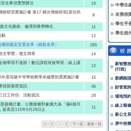
通安全事項獎懲辦法
10
中學生
能研習實施計畫 第17 梯次增能研習(原住民
友善校
8
學生手
民族文化脈絡、倫理與教學轉化
11
學生校
活動
12
理資優班鑑定安置名單（錄取名單）
285
牧文學獎」徵文簡章
14
生物學習不迷路！數位課程有效學習」線上講
新智慧
12
(行政)
16年度高級中等學校教學卓越獎初選實施計畫
15
新網路
學涯探索營資訊
36
財管查
三日工作坊」活動資訊
28
場地預
-19疫苗接種計畫」公費接種對象擴大為「滿6個月
線上報
11
延長至115年9月28日止
新公文
屏中校
第一頁
上一頁
下一頁
最後一頁