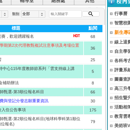
處
輔導室
總務處
其他
行事曆
類別:
智慧校
標題
點閱
新生專
初賽，歡迎踴躍報名
68
線上退
1學期第2次代理教甄複試注意事項及考場位置
36
自主學
習
25
各科考
持中心115年度教師節系列「雲支持線上講
評量系
5
圖書查
金補助辦法
8
高三升
教師甄選-第3順位報名科目
66
招生暨
記費與登記分發志願重要資訊
30
活動相簿
舍入住公告事項
175
教育雲
教師甄選-第2順位報名科目(地球科學科第1順位
79
位報名)
美術班