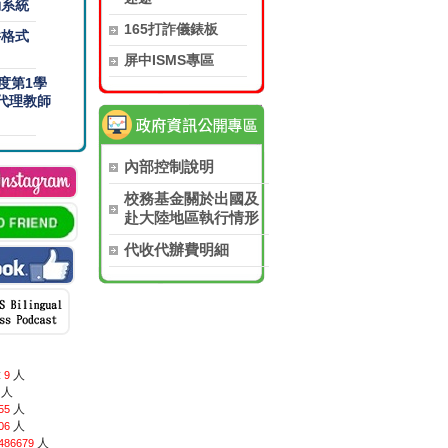
勤系統
165打詐儀錶板
件格式
屏中ISMS專區
年度第1學
代理教師
內部控制說明
校務基金關於出國及
赴大陸地區執行情形
代收代辦費明細
:
人
9
人
人
55
人
06
人
486679