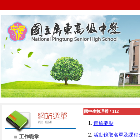
國中生數理營
/
112
1.
實施要點
2.
活動錄取名單及課程
工作職掌