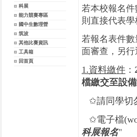
科展
若本校報名件
能力競賽專區
則直接代表學
國中生數理營
筑波
若報名表件數
其他比賽資訊
面審查，另行
工具箱
回首頁
1.資料繳件
：
檔繳交至設備
✩請同學切
✩電子檔(wor
科展報名
"