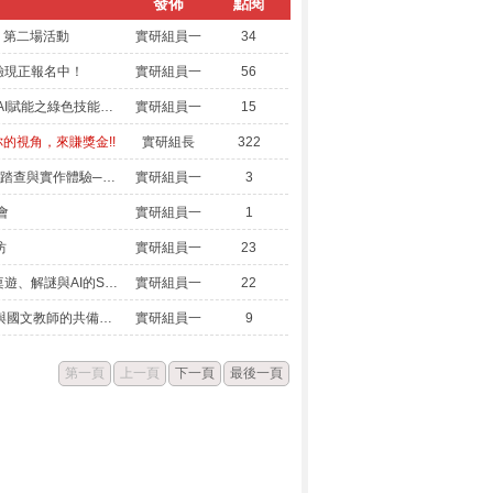
發佈
點閱
」第二場活動
實研組員一
34
驗現正報名中！
實研組員一
56
2026技職教育國際研討會－『AI賦能之綠色技能與情緒韌性人才培育』
實研組員一
15
你的視角，來賺獎金!!
實研組長
322
域教師工作坊「SDGs永續發展踏查與實作體驗─原客交織的永續篇章」
實研組員一
3
會
實研組員一
1
坊
實研組員一
23
「走入學生的內心世界：結合桌遊、解謎與AI的SEL英文教案分享」教師研習
實研組員一
22
「從按下生成到形成判斷：AI 與國文教師的共備實作—備課、寫作教學與專題指導的流程示範」教師研習
實研組員一
9
第一頁
上一頁
下一頁
最後一頁