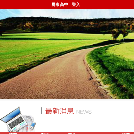
屏東高中
登入
|
|