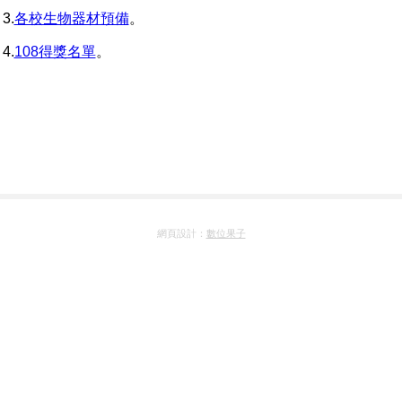
3.
各校生物器材預備
。
4.
108得獎名單
。
網頁設計：
數位果子