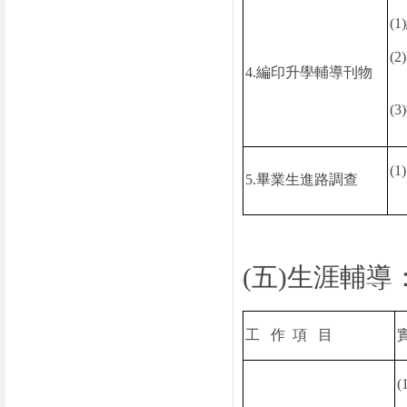
(1)
(2)
4.
編印升學輔導刊物
(3)
(1)
5.
畢業生進路調查
(
五
)
生涯輔導
工
作
項
目
(