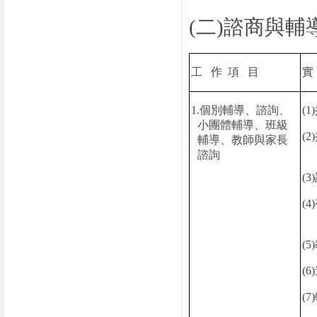
(
二
)
諮商與輔
工
作
項
目
1.
個別輔導、諮詢、
(1)
小團體輔導、班級
(2)
輔導、教師與家長
諮詢
(3)
(4)
(5)
(6)
(7)