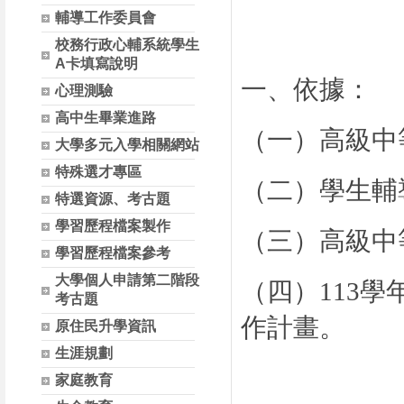
輔導工作委員會
校務行政心輔系統學生
A卡填寫說明
一、依據：
心理測驗
高中生畢業進路
（一）高級中
大學多元入學相關網站
特殊選才專區
（二）學生輔
特選資源、考古題
學習歷程檔案製作
（三）高級中
學習歷程檔案參考
大學個人申請第二階段
（四）
113
學
考古題
作計畫。
原住民升學資訊
生涯規劃
家庭教育