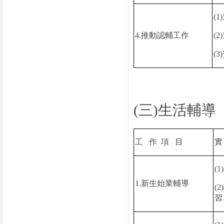
(1)
4.
推動認輔工作
(2)
(3)
(
三
)
生活輔導
工
作
項
目
(1)
1.
新生始業輔導
(2)
習