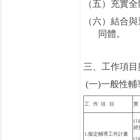
（五）充實全
（六）結合與
同體。
三、工作項目
(
一
)
一般性輔
工
作
項
目
(1)
經
1.
擬定輔導工作計畫
(2)