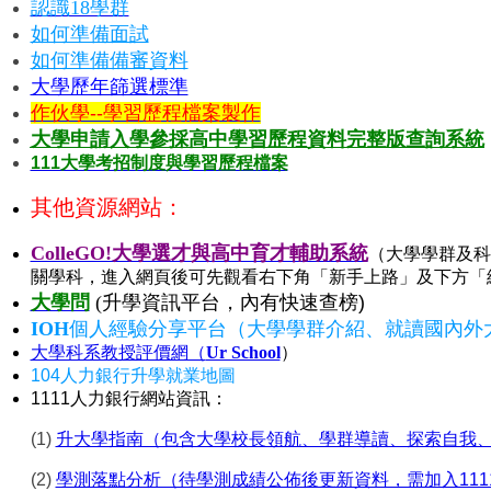
認識18學群
如何準備面試
如何準備備審資料
大學歷年篩選標準
作伙學--學習歷程檔案製作
大學申請入學參採高中學習歷程資料完整版查詢系統
111大學考招制度與學習歷程檔案
其他資源網站：
ColleGO!大學選才與高中育才輔助系統
（大學學群及科
關學科，進入網頁後可先觀看右下角「新手上路」及下方「
大學問
(
升學資訊平台，內有快速查榜)
IOH
個人經驗分享平台（大學學群介紹、就讀國內外
大學科系教授評價網（
Ur School
）
104人力銀行升學就業地圖
1111人力銀行網站資訊：
(1)
升大學指南（包含大學校長領航、學群導讀、探索自我
(2)
學測落點分析（待學測成績公佈後更新資料，需加入111