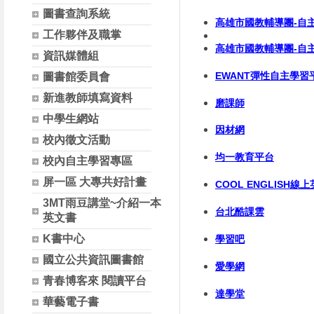
圖書查詢系統
高雄市國教輔導團-自
工作夥伴及職掌
高雄市國教輔導團-自
資訊媒體組
EWANT彈性自主學習
圖書館委員會
新進教師填寫資料
磨課師
中學生網站
因材網
校內徵文活動
均一教育平台
校內自主學習專區
屏一區 大專共好計畫
COOL ENGLISH
3MT雨豆講堂~介紹一本
台北酷課雲
英文書
K書中心
學習吧
國立公共資訊圖書館
愛學網
青春博客來 閱讀平台
達學堂
華藝電子書