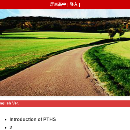
屏東高中
登入
|
|
nglish Ver.
Introduction of PTHS
2