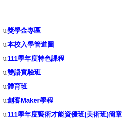
招生暨升學訊息
/
招生訊息
u
獎學金專區
u
本校入學管道圖
u
111
學年度特色課程
u
雙語實驗班
u
體育班
u
創客Maker
學程
u
111
學年度藝術才能資優班(
美術班)
簡章