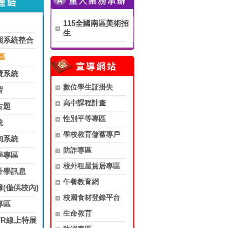
115全國南區美術招
生
園系統整合
區
費系統
數位學生証掛失
習
高中課程計畫
古題
性別平等專區
統
學校教育儲蓄專戶
詢系統
防詐專區
學專區
校外租屋賃居專區
升學訊息
午餐教育網
(僅供校內)
校園食材登錄平台
專區
生命教育
VR線上特展