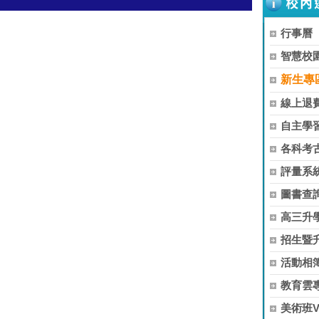
行事曆
智慧校
新生專
線上退
自主學
各科考
評量系
圖書查
高三升
招生暨
活動相簿
教育雲
美術班