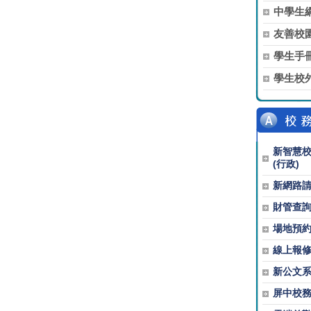
中學生
友善校
學生手
學生校
新智慧
(行政)
新網路
財管查
場地預
線上報
新公文
屏中校