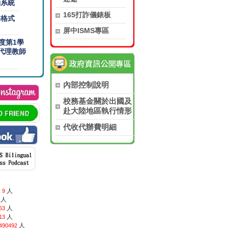
勤系統
165打詐儀錶板
件格式
屏中ISMS專區
年度第1學
代理教師
內部控制說明
校務基金關於出國及
赴大陸地區執行情形
代收代辦費明細
:
人
9
人
人
63
人
13
人
490492