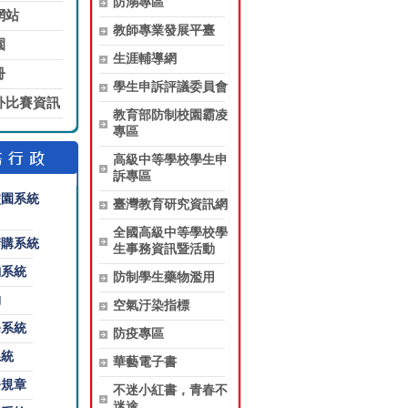
防溺專區
網站
教師專業發展平臺
園
生涯輔導網
冊
學生申訴評議委員會
外比賽資訊
教育部防制校園霸凌
專區
高級中等學校學生申
訴專區
校園系統
臺灣教育研究資訊網
全國高級中等學校學
請購系統
生事務資訊暨活動
詢系統
防制學生藥物濫用
約
空氣汙染指標
修系統
防疫專區
系統
華藝電子書
務規章
不迷小紅書，青春不
迷途