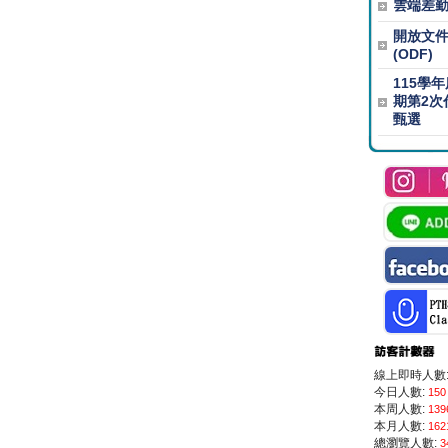
雲端差
開放文
(ODF)
115學
期第2次
甄選
線上即時人數
今日人數:
150
本周人數:
139
本月人數:
162
總瀏覽人數:
3