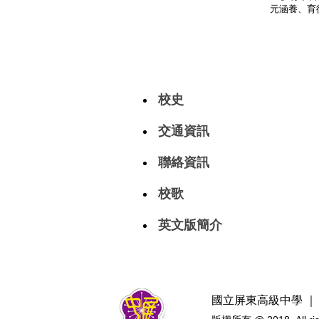
元涵養、
育
校史
交通資訊
聯絡資訊
校歌
英文版簡介
國立屏東高級中學 ｜ 地