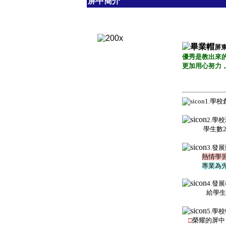
屏中簡介
屏
優秀是教出來
更加用心努力
1.
學校
2.
學校
學生數
3.
發展
熱情學
專業為
4.發
給學
5.學
□
榮耀的屏中