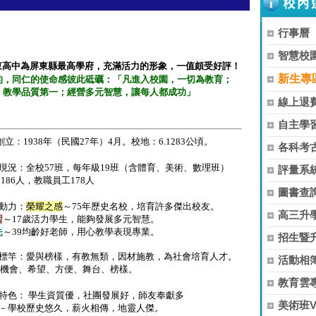
行事曆
智慧校
東高中為屏東縣最高學府，充滿活力的形象，一值頗受好評！
新生專
的，同仁的使命感彼此砥礪：「凡進入校園，一切為教育；
，教學品質第一；經營多元智慧，讓每人都成功」
線上退
自主學
創立：
1938
年（民國
27
年）
4
月。校地：
6.1283
公頃。
各科考
現況：全校
57
班，每年級
19
班（含體育、美術、數理班）
評量系
2186
人，教職員工
178
人
圖書查
動力：
榮耀之感
～
75
年歷史名校，培育許多傑出校友。
高三升
習
～
17
歲活力學生，能夠發展多元智慧。
先
～
39
均齡好老師，用心教學表現專業。
招生暨
展標竿：愛與榜樣，有教無類，因材施教，為社會培育人才。
活動相簿
生機會、希望、方便、舞台、榜樣。
教育雲
校特色： 學生資質優，社團發展好，師友奉獻多
美術班
－學校歷史悠久，薪火相傳，地靈人傑。