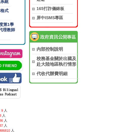
勤系統
165打詐儀錶板
件格式
屏中ISMS專區
年度第1學
代理教師
內部控制說明
校務基金關於出國及
赴大陸地區執行情形
代收代辦費明細
:
人
9
人
3
人
86
人
37
人
486810