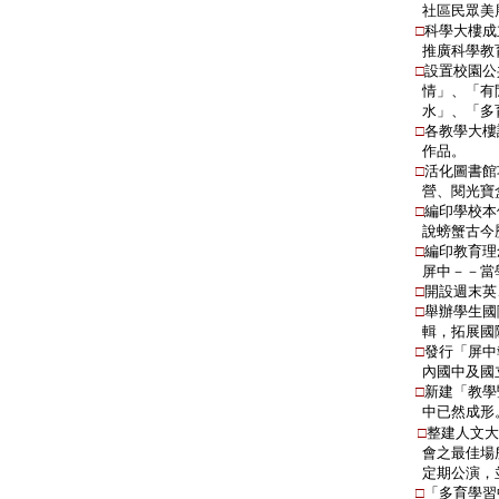
社區民眾美
□
科學大樓成
推廣科學教
□
設置校園公
情」、「有
水」、「多育
□
各教學大樓
作品。
□
活化圖書館
營、閱光寶
□
編印學校本
說螃蟹古今
□
編印教育理
屏中－－當
□
開設週末英
□
舉辦學生國
輯，拓展國
□
發行「屏中
內國中及
國
□
新建「教學
中已然成形
□
整建人文
會之最佳
場
定期公演，
□
「多育學習