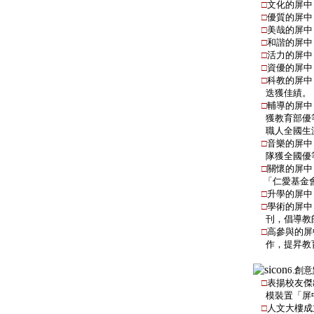
□
文化的屏中
□
優質的屏中
□
美哉的屏中
□
和諧的屏中
□
活力的屏中
□
資優的屏中
□
科教的屏中
迭獲佳績。
□
輔導的屏中
獲教育部優
職人全國
生
□
音樂的屏中
隊獲全國優
□
關懷的屏中
「仁愛基
金
□
升學的屏中
□
學術的屏中
刊，倡導
教
□
高參與的屏
作，提昇教
6.創
□
表揚校友傑
模裝置「屏
□
人文大樓成