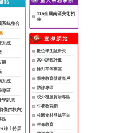
115全國南區美術招
生
園系統整合
區
費系統
數位學生証掛失
習
高中課程計畫
古題
性別平等專區
統
學校教育儲蓄專戶
詢系統
防詐專區
學專區
校外租屋賃居專區
升學訊息
午餐教育網
(僅供校內)
校園食材登錄平台
專區
生命教育
VR線上特展