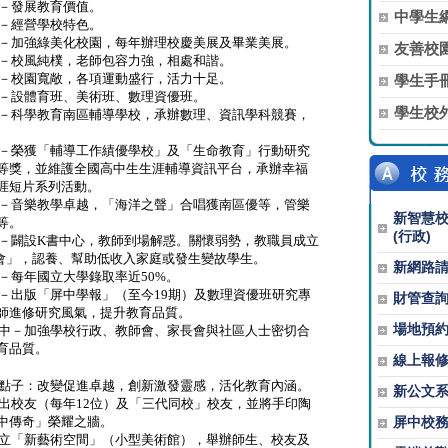
－發展教育價值。
中學生
－經營學校特色。
－加強綠美化校園，每年辦理校慶美展及畢業美展。
友善校
－校風純樸，老師包容力強，相處和諧。
－校園寬敞，各項運動盛行，活力十足。
學生手
－設體育班、美術班、數理資優班。
學生校
－科學教育南區輔導學校，承辦數理、資訊學科競賽，
－榮獲「輔導工作績優學校」及「生命教育」行動研究
等獎，並維護全國高中生生涯輔導資訊平台，承辦幸福
涯短片系列活動。
－音樂教學卓越，「海洋之聲」合唱獲南區優等，管樂
新智慧
等。
(行政)
－闢設
K
書中心，教師到場解惑。關懷弱勢，教職員成立
會」，認養、幫助低收入家庭或發生變故學生。
新網路
－每年國立大學錄取率近
50%
。
－出版「屏中學報」（至今
19
期）及數理資優班研究專
財管查
師進修研究風氣，提升教育品質。
場地預
中－加強學校行政、教師會、家長會與社區人士密切合
育品質。
線上報
意點子：改變促進卓越，創新激發靈感，活化教育內涵。
新公文
出校友（每年
12
位）及「三代同校」校友，並將手印陶
中傳奇」榮耀之牆。
屏中校
立「新藝術空間」（小型美術館），舉辦師生、校友及