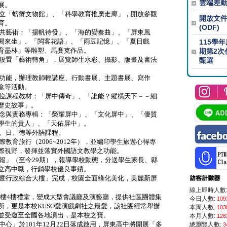
雲端差
展。
立「螃蟹文物館」、「科學教育推廣走廊」，開放參觀
開放文
育。
(ODF)
共藝術：「揚帆待發」、「海的變奏曲」、「屏東風
閒
來坐」、「閩客花語」、「雨豆記憶」、「夏日戲
115學
墨林」等雕塑、
馬賽克作品。
期第2次
設置「藝術轉角」，展覽師生水彩、攝影、版畫及書法
甄選
功能，辦理教師輕講座、行動書展、主題書展、寫作
盒
等活動。
位課程教材：「屏中傳奇」、「誰能？縱橫天下－－細
歷史故事」。
念與實務專輯：「榮耀屏中」、「文化屏中」、「優質
學生的貴人」、「天佑屏中」。
、日、德等外語課程。
際教育旅行（
2006~2012
年），並編印學生旅遊心得專
際視野，發揮並落實外國語文教學之功能。
報」（至今
29
期），報導學校動態，分送學生家長、縣
立高中職，行銷學校優良事績。
暨行政綜合大樓」完成，校園全面綠化美化，美麗新屏
。
線上即時人數
大樓
4
樓禮堂，變成大型會議廳及演藝廳，提供社區團體集
今日人數:
109
所，更是本校
KUSO
愛演戲劇社之最愛，該社團經常舉辦
本周人數:
103
並受邀
至全國各地演出，是本校之寶。
本月人數:
126
中心」於
101
年
12
月
22
日落成啟用，屏東高中將開展「多
總瀏覽人數:
3