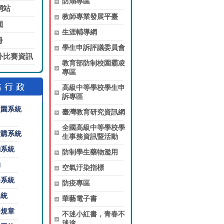
防溺專區
網站
教師專業發展平臺
園
生涯輔導網
冊
學生申訴評議委員會
外比賽資訊
教育部防制校園霸凌
專區
高級中等學校學生申
訴專區
校園系統
臺灣教育研究資訊網
全國高級中等學校學
請購系統
生事務資訊暨活動
詢系統
防制學生藥物濫用
約
空氣汙染指標
修系統
防疫專區
系統
華藝電子書
務規章
不迷小紅書，青春不
迷途